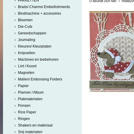
PAKKETTEN
U bevindt zich hier:
Hobbys
Brads/ Charms/ Embellishments
Bindmachine + accesoires
Bloemen
Die-Cuts
Gereedschappen
Journaling
Kleuren/ Kleurplaten
Knipvellen
Machines en toebehoren
Lint / Koord
Magneten
Mallen/ Embossing Folders
Papier
Planner / Album
Plakmaterialen
Ponsen
Rice Paper
Ringen
Shakers en materiaal
Snij materialen