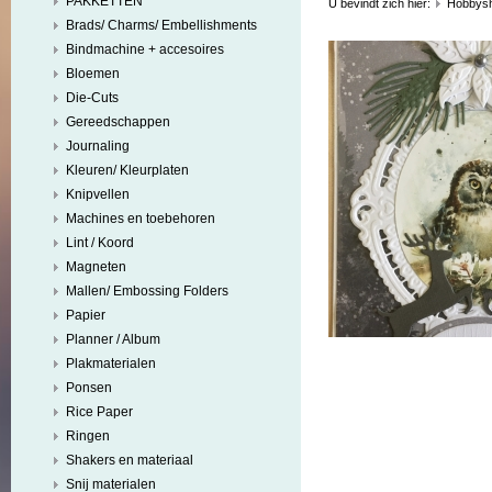
PAKKETTEN
U bevindt zich hier:
Hobbys
Brads/ Charms/ Embellishments
Bindmachine + accesoires
Bloemen
Die-Cuts
Gereedschappen
Journaling
Kleuren/ Kleurplaten
Knipvellen
Machines en toebehoren
Lint / Koord
Magneten
Mallen/ Embossing Folders
Papier
Planner / Album
Plakmaterialen
Ponsen
Rice Paper
Ringen
Shakers en materiaal
Snij materialen