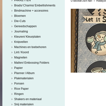
PAKKETTEN
U bevindt zich hier:
Hobbys
Brads/ Charms/ Embellishments
Bindmachine + accesoires
Bloemen
Die-Cuts
Gereedschappen
Journaling
Kleuren/ Kleurplaten
Knipvellen
Machines en toebehoren
Lint / Koord
Magneten
Mallen/ Embossing Folders
Papier
Planner / Album
Plakmaterialen
Ponsen
Rice Paper
Ringen
Shakers en materiaal
Snij materialen