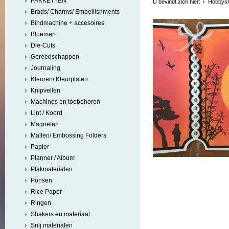
PAKKETTEN
U bevindt zich hier:
Hobbys
Brads/ Charms/ Embellishments
Bindmachine + accesoires
Bloemen
Die-Cuts
Gereedschappen
Journaling
Kleuren/ Kleurplaten
Knipvellen
Machines en toebehoren
Lint / Koord
Magneten
Mallen/ Embossing Folders
Papier
Planner / Album
Plakmaterialen
Ponsen
Rice Paper
Ringen
Shakers en materiaal
Snij materialen