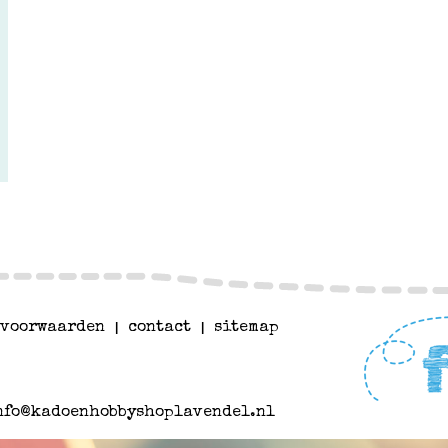
voorwaarden
|
contact
|
sitemap
nfo@kadoenhobbyshoplavendel.nl