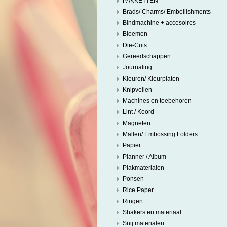
PAKKETTEN
Brads/ Charms/ Embellishments
Bindmachine + accesoires
Bloemen
Die-Cuts
Gereedschappen
Journaling
Kleuren/ Kleurplaten
Knipvellen
Machines en toebehoren
Lint / Koord
Magneten
Mallen/ Embossing Folders
Papier
Planner / Album
Plakmaterialen
Ponsen
Rice Paper
Ringen
Shakers en materiaal
Snij materialen