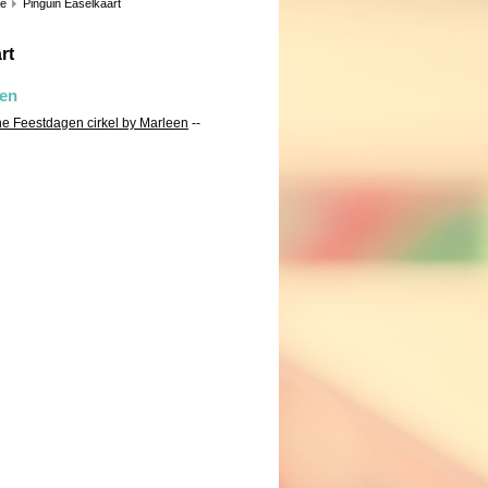
ie
Pinguin Easelkaart
rt
len
jne Feestdagen cirkel by Marleen
--