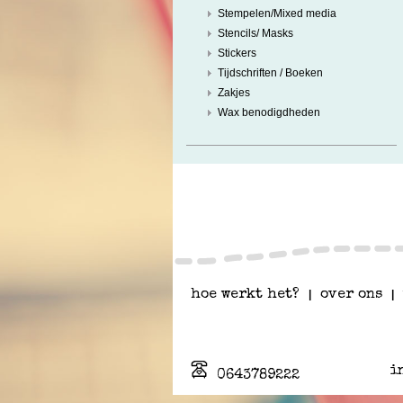
Stempelen/Mixed media
Stencils/ Masks
Stickers
Tijdschriften / Boeken
Zakjes
Wax benodigdheden
hoe werkt het?
|
over ons
|
i
0643789222