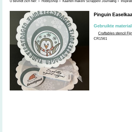
U bevindt zich hier:
Hobbyshop
Kaarten maken/ Scrappen/ Journaling
Inspirat
Pinguin Easelkaa
Gebruikte materia
Craftables stencil Fi
CR1561