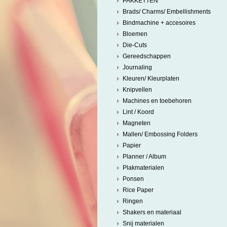
PAKKETTEN
Brads/ Charms/ Embellishments
Bindmachine + accesoires
Bloemen
Die-Cuts
Gereedschappen
Journaling
Kleuren/ Kleurplaten
Knipvellen
Machines en toebehoren
Lint / Koord
Magneten
Mallen/ Embossing Folders
Papier
Planner / Album
Plakmaterialen
Ponsen
Rice Paper
Ringen
Shakers en materiaal
Snij materialen