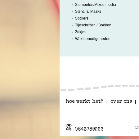
Stempelen/Mixed media
Stencils/ Masks
Stickers
Tijdschriften / Boeken
Zakjes
Wax benodigdheden
hoe werkt het?
|
over ons
|
i
0643789222