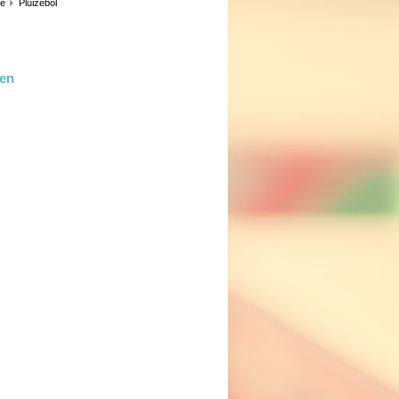
ie
Pluizebol
len