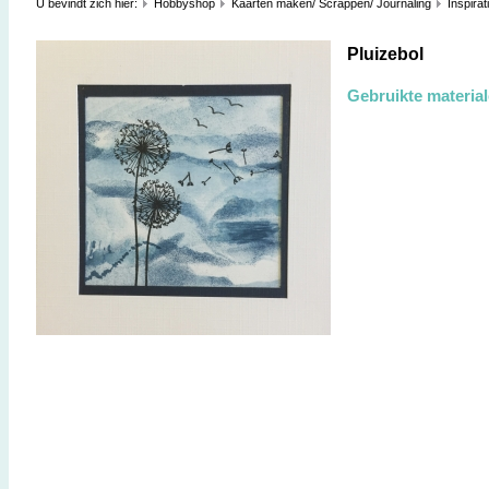
U bevindt zich hier:
Hobbyshop
Kaarten maken/ Scrappen/ Journaling
Inspirat
Pluizebol
Gebruikte materia