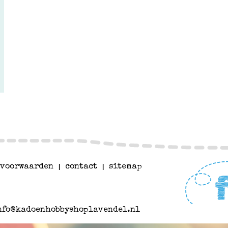
voorwaarden
|
contact
|
sitemap
nfo@kadoenhobbyshoplavendel.nl