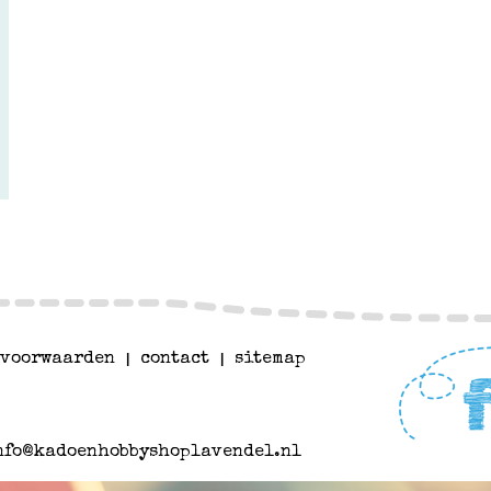
voorwaarden
|
contact
|
sitemap
nfo@kadoenhobbyshoplavendel.nl