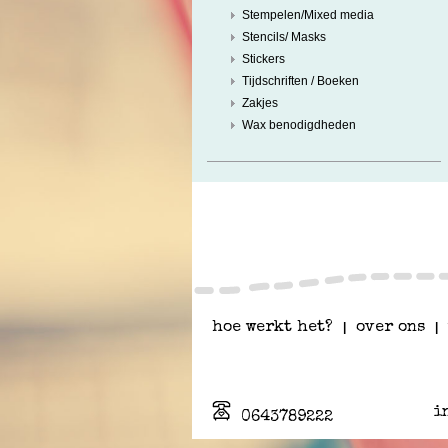
Stempelen/Mixed media
Stencils/ Masks
Stickers
Tijdschriften / Boeken
Zakjes
Wax benodigdheden
hoe werkt het?
|
over ons
|
i
0643789222