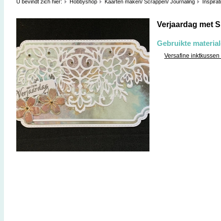
U bevindt zich hier:
Hobbyshop
Kaarten maken/ Scrappen/ Journaling
Inspirat
Verjaardag met 
Gebruikte materia
Versafine inktkusse