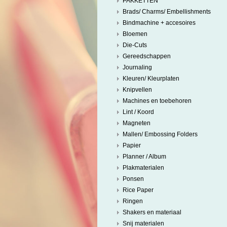
PAKKETTEN
Brads/ Charms/ Embellishments
Bindmachine + accesoires
Bloemen
Die-Cuts
Gereedschappen
Journaling
Kleuren/ Kleurplaten
Knipvellen
Machines en toebehoren
Lint / Koord
Magneten
Mallen/ Embossing Folders
Papier
Planner / Album
Plakmaterialen
Ponsen
Rice Paper
Ringen
Shakers en materiaal
Snij materialen