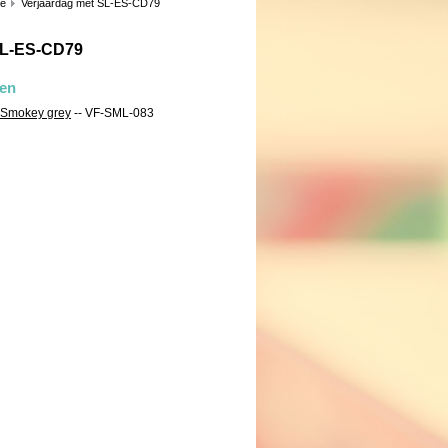
ie
Verjaardag met SL-ES-CD79
SL-ES-CD79
len
n Smokey grey
-- VF-SML-083