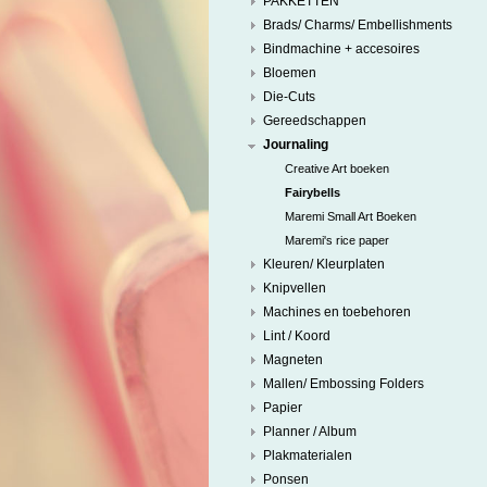
PAKKETTEN
Brads/ Charms/ Embellishments
Bindmachine + accesoires
Bloemen
Die-Cuts
Gereedschappen
Journaling
Creative Art boeken
Fairybells
Maremi Small Art Boeken
Maremi's rice paper
Kleuren/ Kleurplaten
Knipvellen
Machines en toebehoren
Lint / Koord
Magneten
Mallen/ Embossing Folders
Papier
Planner / Album
Plakmaterialen
Ponsen