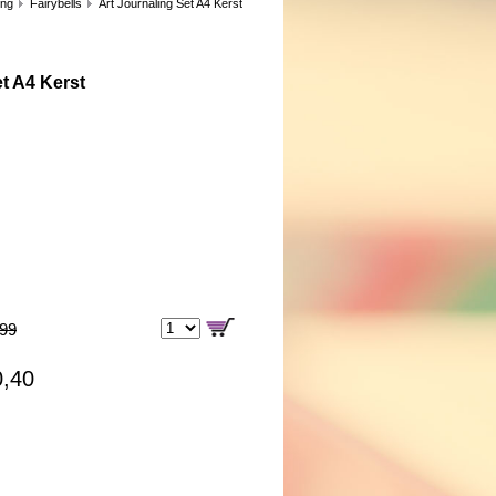
ing
Fairybells
Art Journaling Set A4 Kerst
et A4 Kerst
,99
0,40