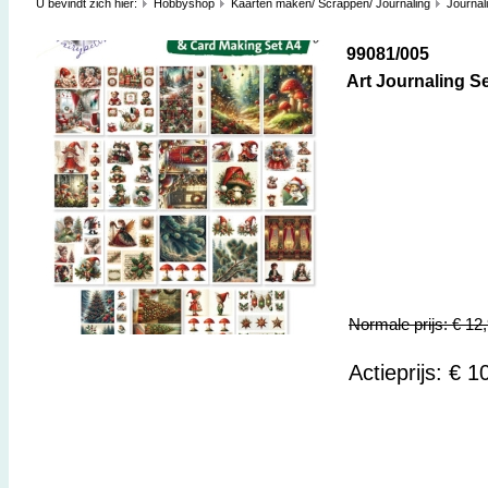
U bevindt zich hier:
Hobbyshop
Kaarten maken/ Scrappen/ Journaling
Journal
99081/005
Art Journaling S
Normale prijs: € 12
Actieprijs: € 1