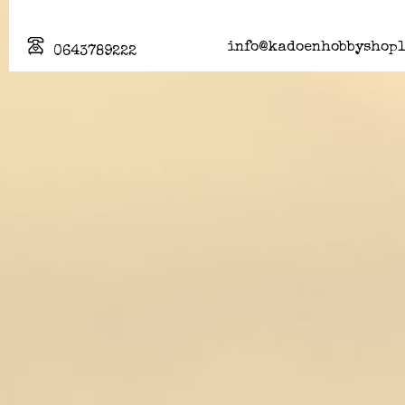
info@kadoenhobbyshopl
0643789222