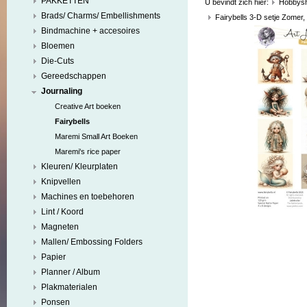
PAKKETTEN
U bevindt zich hier:
Hobbys
Brads/ Charms/ Embellishments
Fairybells 3-D setje Zomer
Bindmachine + accesoires
Bloemen
Die-Cuts
Gereedschappen
Journaling
Creative Art boeken
Fairybells
Maremi Small Art Boeken
Maremi's rice paper
Kleuren/ Kleurplaten
Knipvellen
Machines en toebehoren
Lint / Koord
Magneten
Mallen/ Embossing Folders
Papier
Planner / Album
Plakmaterialen
Ponsen