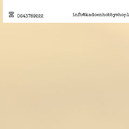
info@kadoenhobbyshopl
0643789222