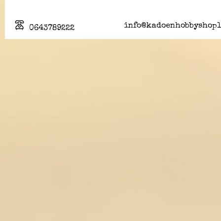
info@kadoenhobbyshopl
0643789222