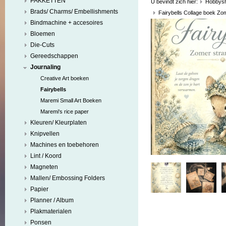
PAKKETTEN
U bevindt zich hier:
Hobbys
Brads/ Charms/ Embellishments
Fairybells Collage boek Zo
Bindmachine + accesoires
Bloemen
Die-Cuts
Gereedschappen
Journaling
Creative Art boeken
Fairybells
Maremi Small Art Boeken
Maremi's rice paper
Kleuren/ Kleurplaten
Knipvellen
Machines en toebehoren
Lint / Koord
Magneten
Mallen/ Embossing Folders
Papier
Planner / Album
Plakmaterialen
Ponsen