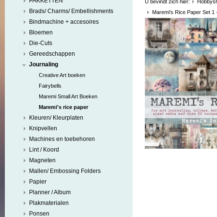
PAKKETTEN
U bevindt zich hier:
Hobbys
Brads/ Charms/ Embellishments
Maremi's Rice Paper Set 1 
Bindmachine + accesoires
Bloemen
Die-Cuts
Gereedschappen
Journaling
Creative Art boeken
Fairybells
Maremi Small Art Boeken
Maremi's rice paper
Kleuren/ Kleurplaten
Knipvellen
Machines en toebehoren
Lint / Koord
Magneten
Mallen/ Embossing Folders
Papier
Planner / Album
Plakmaterialen
Ponsen