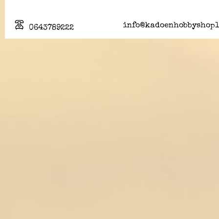
info@kadoenhobbyshopl
0643789222