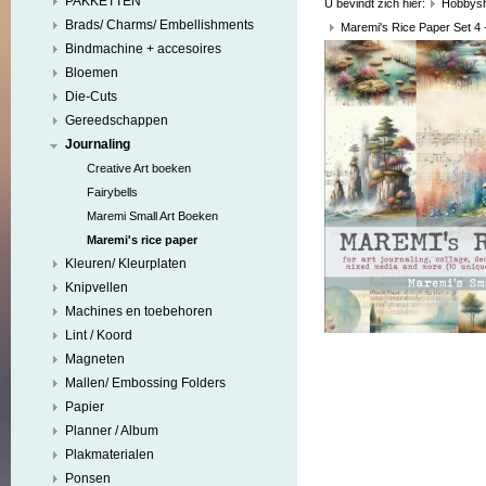
PAKKETTEN
U bevindt zich hier:
Hobbys
Brads/ Charms/ Embellishments
Maremi's Rice Paper Set 4 
Bindmachine + accesoires
Bloemen
Die-Cuts
Gereedschappen
Journaling
Creative Art boeken
Fairybells
Maremi Small Art Boeken
Maremi's rice paper
Kleuren/ Kleurplaten
Knipvellen
Machines en toebehoren
Lint / Koord
Magneten
Mallen/ Embossing Folders
Papier
Planner / Album
Plakmaterialen
Ponsen