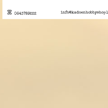
info@kadoenhobbyshopl
0643789222