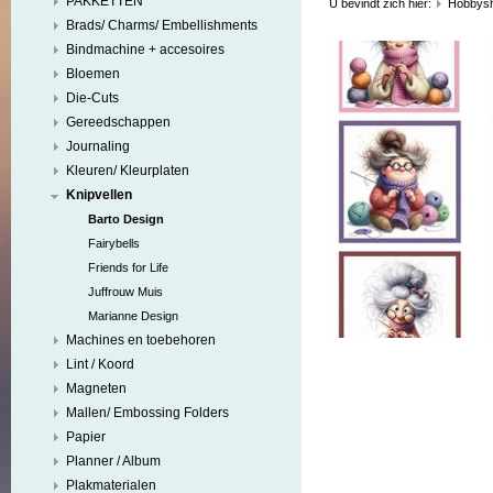
PAKKETTEN
U bevindt zich hier:
Hobbys
Brads/ Charms/ Embellishments
Bindmachine + accesoires
Bloemen
Die-Cuts
Gereedschappen
Journaling
Kleuren/ Kleurplaten
Knipvellen
Barto Design
Fairybells
Friends for Life
Juffrouw Muis
Marianne Design
Machines en toebehoren
Lint / Koord
Magneten
Mallen/ Embossing Folders
Papier
Planner / Album
Plakmaterialen