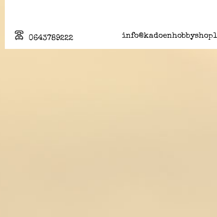
info@kadoenhobbyshopl
0643789222