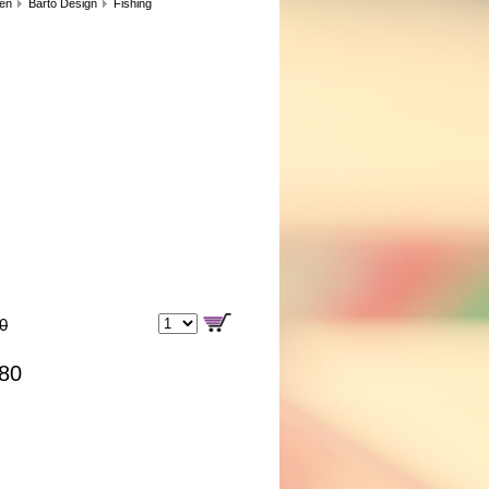
len
Barto Design
Fishing
00
,80