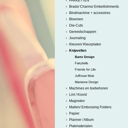
PAKKETTEN
Brads/ Charms/ Embellishments
Bindmachine + accesoires
Bloemen
Die-Cuts
Gereedschappen
Journaling
Kleuren/ Kleurplaten
Knipvellen
Barto Design
Fairybells
Friends for Life
Juffrouw Muis
Marianne Design
Machines en toebehoren
Lint / Koord
Magneten
Mallen/ Embossing Folders
Papier
Planner / Album
Plakmaterialen