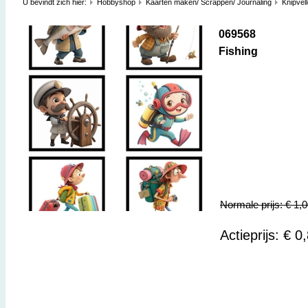
U bevindt zich hier:
Hobbyshop
Kaarten maken/ Scrappen/ Journaling
Knipvel
069568
Fishing
Normale prijs: € 1,
Actieprijs: € 0