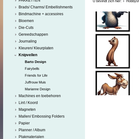
PAKKETTEN
U bevindt zich hier:
Hobbys
Brads/ Charms/ Embellishments
Bindmachine + accesoires
Bloemen
Die-Cuts
Gereedschappen
Journaling
Kleuren/ Kleurplaten
Knipvellen
Barto Design
Fairybells
Friends for Life
Juffrouw Muis
Marianne Design
Machines en toebehoren
Lint / Koord
Magneten
Mallen/ Embossing Folders
Papier
Planner / Album
Plakmaterialen