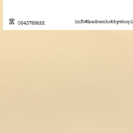
info@kadoenhobbyshopl
0643789222