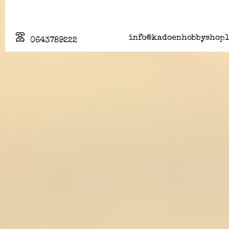
info@kadoenhobbyshopl
0643789222