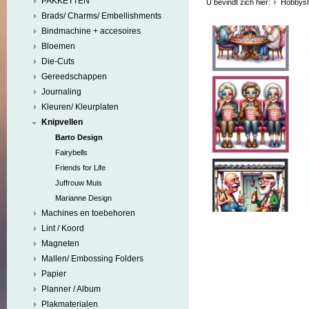
PAKKETTEN
U bevindt zich hier:
Hobbys
Brads/ Charms/ Embellishments
Bindmachine + accesoires
Bloemen
Die-Cuts
Gereedschappen
Journaling
Kleuren/ Kleurplaten
Knipvellen
Barto Design
Fairybells
Friends for Life
Juffrouw Muis
Marianne Design
Machines en toebehoren
Lint / Koord
Magneten
Mallen/ Embossing Folders
Papier
Planner / Album
Plakmaterialen