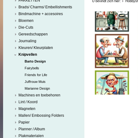
PAKKETTEN
U bevindt zich hier:
Hobbys
Brads/ Charms/ Embellishments
Bindmachine + accesoires
Bloemen
Die-Cuts
Gereedschappen
Journaling
Kleuren/ Kleurplaten
Knipvellen
Barto Design
Fairybells
Friends for Life
Juffrouw Muis
Marianne Design
Machines en toebehoren
Lint / Koord
Magneten
Mallen/ Embossing Folders
Papier
Planner / Album
Plakmaterialen