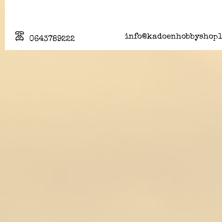
info@kadoenhobbyshopl
0643789222