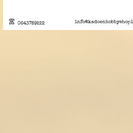
info@kadoenhobbyshopl
0643789222