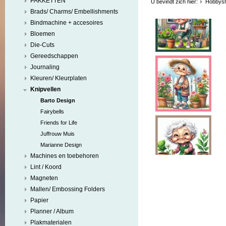
PAKKETTEN
U bevindt zich hier:
Hobbys
Brads/ Charms/ Embellishments
Bindmachine + accesoires
Bloemen
Die-Cuts
Gereedschappen
Journaling
Kleuren/ Kleurplaten
Knipvellen
Barto Design
Fairybells
Friends for Life
Juffrouw Muis
Marianne Design
Machines en toebehoren
Lint / Koord
Magneten
Mallen/ Embossing Folders
Papier
Planner / Album
Plakmaterialen