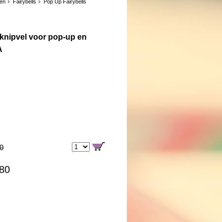
len
Fairybells
Pop Up Fairybells
 knipvel voor pop-up en
A
00
,80