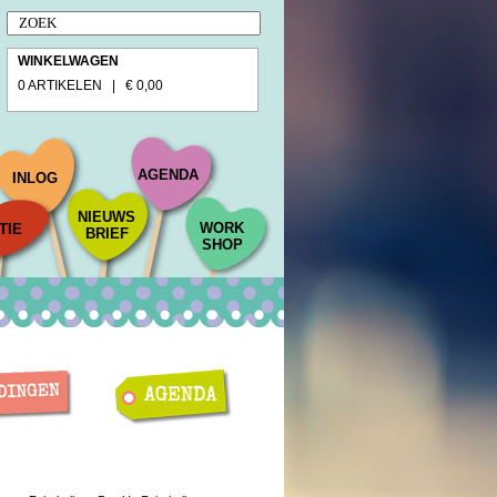
WINKELWAGEN
0 ARTIKELEN | € 0,00
AGENDA
INLOG
NIEUWS
WORK
TIE
BRIEF
SHOP