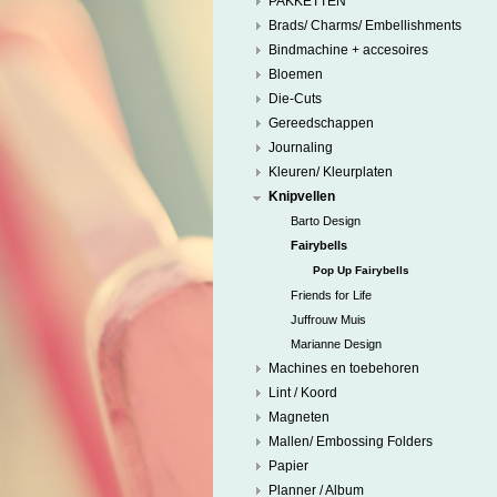
PAKKETTEN
Brads/ Charms/ Embellishments
Bindmachine + accesoires
Bloemen
Die-Cuts
Gereedschappen
Journaling
Kleuren/ Kleurplaten
Knipvellen
Barto Design
Fairybells
Pop Up Fairybells
Friends for Life
Juffrouw Muis
Marianne Design
Machines en toebehoren
Lint / Koord
Magneten
Mallen/ Embossing Folders
Papier
Planner / Album