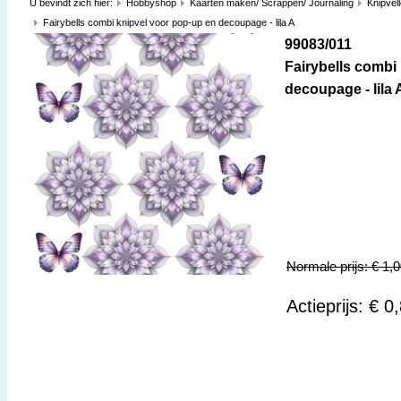
U bevindt zich hier:
Hobbyshop
Kaarten maken/ Scrappen/ Journaling
Knipvel
Fairybells combi knipvel voor pop-up en decoupage - lila A
99083/011
Fairybells combi
decoupage - lila 
Normale prijs: € 1,
Actieprijs: € 0