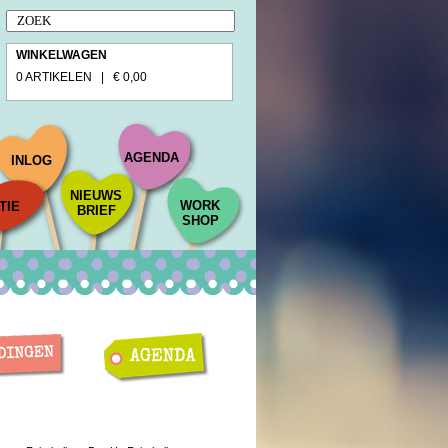
WINKELWAGEN
0 ARTIKELEN | € 0,00
AGENDA
INLOG
NIEUWS
WORK
TIE
BRIEF
SHOP