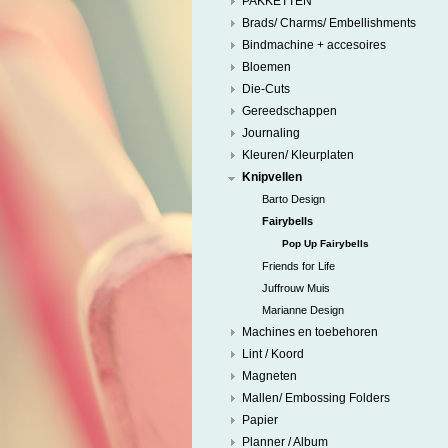
PAKKETTEN
Brads/ Charms/ Embellishments
Bindmachine + accesoires
Bloemen
Die-Cuts
Gereedschappen
Journaling
Kleuren/ Kleurplaten
Knipvellen
Barto Design
Fairybells
Pop Up Fairybells
Friends for Life
Juffrouw Muis
Marianne Design
Machines en toebehoren
Lint / Koord
Magneten
Mallen/ Embossing Folders
Papier
Planner / Album