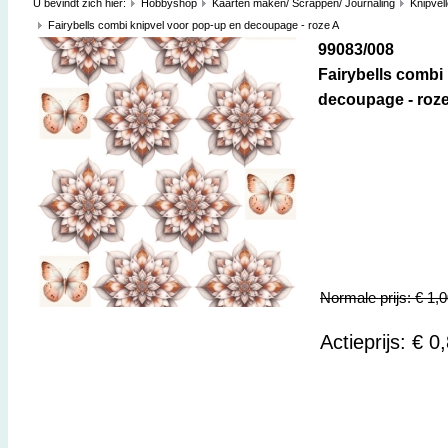
U bevindt zich hier:
Hobbyshop
Kaarten maken/ Scrappen/ Journaling
Knipvel
Fairybells combi knipvel voor pop-up en decoupage - roze A
99083/008
Fairybells combi
decoupage - roz
Normale prijs: € 1,
Actieprijs: € 0