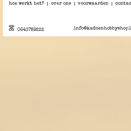
hoe werkt het?
|
over ons
|
voorwaarden
|
contac
info@kadoenhobbyshopl
0643789222