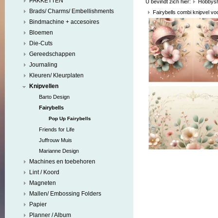
PAKKETTEN
U bevindt zich hier:
Hobbys
Brads/ Charms/ Embellishments
Fairybells combi knipvel v
Bindmachine + accesoires
Bloemen
Die-Cuts
Gereedschappen
Journaling
Kleuren/ Kleurplaten
Knipvellen
Barto Design
Fairybells
Pop Up Fairybells
Friends for Life
Juffrouw Muis
Marianne Design
Machines en toebehoren
Lint / Koord
Magneten
Mallen/ Embossing Folders
Papier
Planner / Album