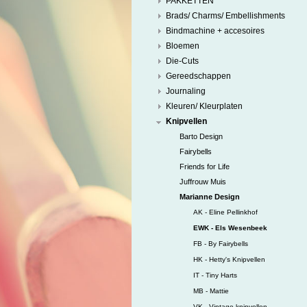
PAKKETTEN
Brads/ Charms/ Embellishments
Bindmachine + accesoires
Bloemen
Die-Cuts
Gereedschappen
Journaling
Kleuren/ Kleurplaten
Knipvellen
Barto Design
Fairybells
Friends for Life
Juffrouw Muis
Marianne Design
AK - Eline Pellinkhof
EWK - Els Wesenbeek
FB - By Fairybells
HK - Hetty's Knipvellen
IT - Tiny Harts
MB - Mattie
VK - Vintage knipvellen