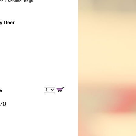
len
Marianne Design
ty Deer
85
,70