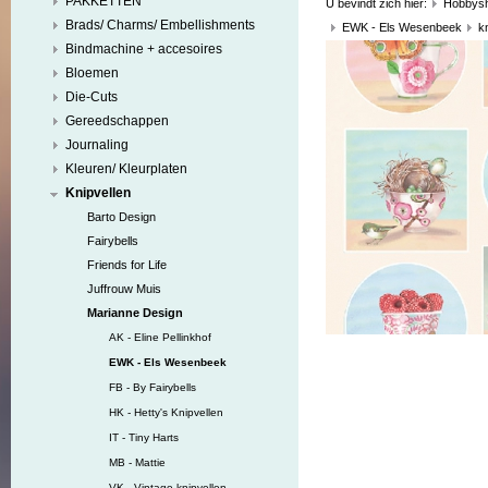
PAKKETTEN
U bevindt zich hier:
Hobbys
Brads/ Charms/ Embellishments
EWK - Els Wesenbeek
k
Bindmachine + accesoires
Bloemen
Die-Cuts
Gereedschappen
Journaling
Kleuren/ Kleurplaten
Knipvellen
Barto Design
Fairybells
Friends for Life
Juffrouw Muis
Marianne Design
AK - Eline Pellinkhof
EWK - Els Wesenbeek
FB - By Fairybells
HK - Hetty's Knipvellen
IT - Tiny Harts
MB - Mattie
VK - Vintage knipvellen