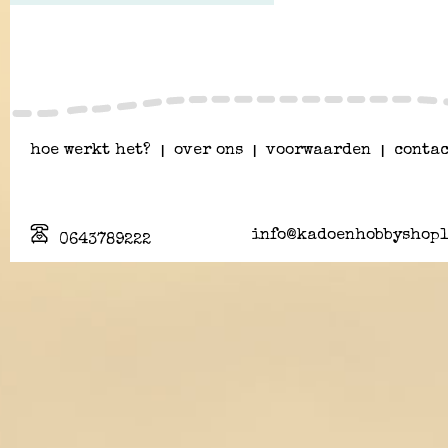
hoe werkt het?
|
over ons
|
voorwaarden
|
contac
info@kadoenhobbyshopl
0643789222