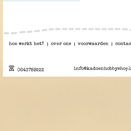
hoe werkt het?
|
over ons
|
voorwaarden
|
contac
info@kadoenhobbyshopl
0643789222