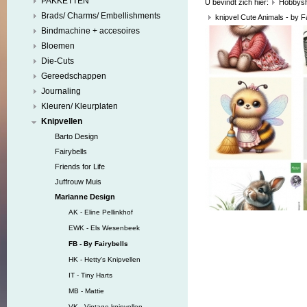
PAKKETTEN
U bevindt zich hier:
Hobbys
Brads/ Charms/ Embellishments
knipvel Cute Animals - by Fa
Bindmachine + accesoires
Bloemen
Die-Cuts
Gereedschappen
Journaling
Kleuren/ Kleurplaten
Knipvellen
Barto Design
Fairybells
Friends for Life
Juffrouw Muis
Marianne Design
AK - Eline Pellinkhof
EWK - Els Wesenbeek
FB - By Fairybells
HK - Hetty's Knipvellen
IT - Tiny Harts
MB - Mattie
VK - Vintage knipvellen