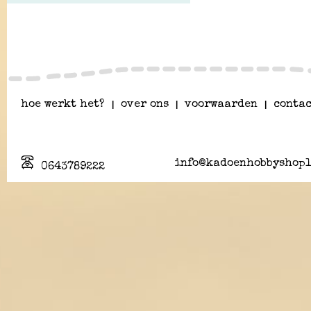
hoe werkt het?
|
over ons
|
voorwaarden
|
contac
info@kadoenhobbyshopl
0643789222