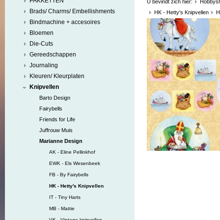
PAKKETTEN
U bevindt zich hier:
Hobbys
Brads/ Charms/ Embellishments
HK - Hetty's Knipvellen
H
Bindmachine + accesoires
Bloemen
Die-Cuts
Gereedschappen
Journaling
Kleuren/ Kleurplaten
Knipvellen
Barto Design
Fairybells
Friends for Life
Juffrouw Muis
Marianne Design
AK - Eline Pellinkhof
EWK - Els Wesenbeek
FB - By Fairybells
HK - Hetty's Knipvellen
IT - Tiny Harts
MB - Mattie
VK - Vintage knipvellen