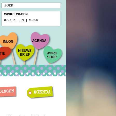
WINKELWAGEN
0 ARTIKELEN | € 0,00
AGENDA
INLOG
NIEUWS
WORK
TIE
BRIEF
SHOP