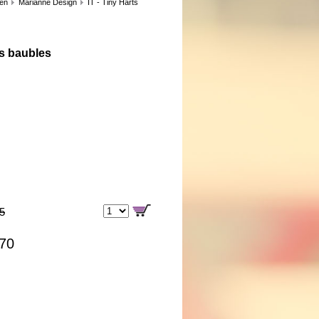
len
Marianne Design
IT - Tiny Harts
s baubles
85
,70