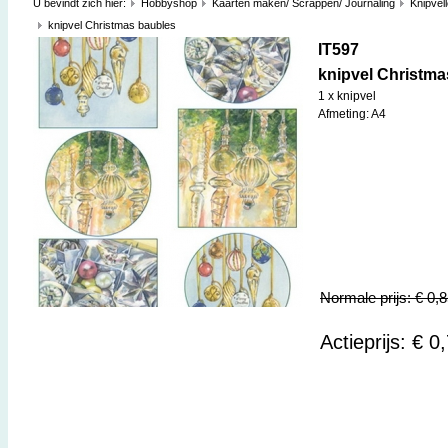
U bevindt zich hier:
Hobbyshop
Kaarten maken/ Scrappen/ Journaling
Knipvel
knipvel Christmas baubles
IT597
knipvel Christma
1 x knipvel
Afmeting: A4
Normale prijs: € 0,
Actieprijs: € 0