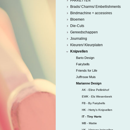
PAKKETTEN
Brads/ Charms/ Embellishments
Bindmachine + accesoires
Bloemen
Die-Cuts
Gereedschappen
Journaling
Kleuren/ Kleurplaten
Knipvellen
Barto Design
Fairybells
Friends for Life
Juffrouw Muis
Marianne Design
AK - Eline Pellinkhof
EWK - Els Wesenbeek
FB - By Fairybells
HK - Hetty's Knipvellen
IT - Tiny Harts
MB - Mattie
VK - Vintage knipvellen