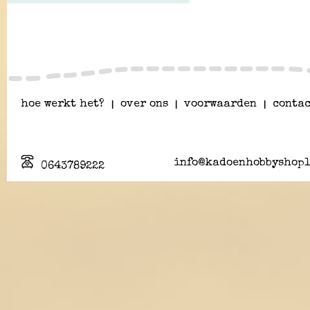
hoe werkt het?
|
over ons
|
voorwaarden
|
contac
info@kadoenhobbyshopl
0643789222