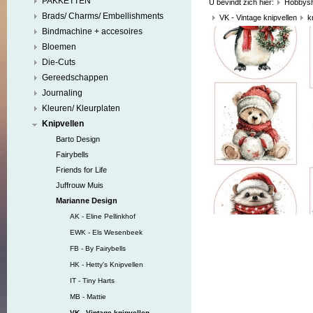
PAKKETTEN
U bevindt zich hier:
Hobbys
Brads/ Charms/ Embellishments
VK - Vintage knipvellen
k
Bindmachine + accesoires
Bloemen
Die-Cuts
Gereedschappen
Journaling
Kleuren/ Kleurplaten
Knipvellen
Barto Design
Fairybells
Friends for Life
Juffrouw Muis
Marianne Design
AK - Eline Pellinkhof
EWK - Els Wesenbeek
FB - By Fairybells
HK - Hetty's Knipvellen
IT - Tiny Harts
MB - Mattie
VK - Vintage knipvellen