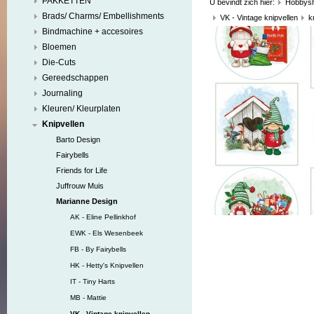
PAKKETTEN
U bevindt zich hier:
Hobbys
Brads/ Charms/ Embellishments
VK - Vintage knipvellen
k
Bindmachine + accesoires
Bloemen
Die-Cuts
Gereedschappen
Journaling
Kleuren/ Kleurplaten
Knipvellen
Barto Design
Fairybells
Friends for Life
Juffrouw Muis
Marianne Design
AK - Eline Pellinkhof
EWK - Els Wesenbeek
FB - By Fairybells
HK - Hetty's Knipvellen
IT - Tiny Harts
MB - Mattie
VK - Vintage knipvellen