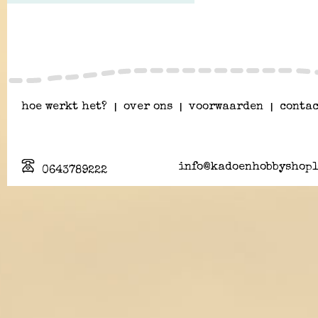
hoe werkt het?
|
over ons
|
voorwaarden
|
contac
info@kadoenhobbyshopl
0643789222