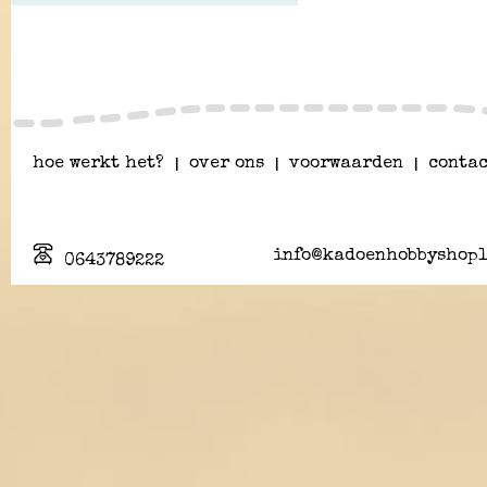
hoe werkt het?
|
over ons
|
voorwaarden
|
contac
info@kadoenhobbyshopl
0643789222