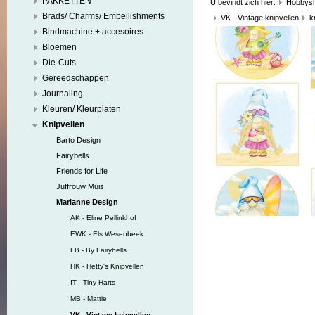
PAKKETTEN
U bevindt zich hier:
Hobbys
Brads/ Charms/ Embellishments
VK - Vintage knipvellen
k
Bindmachine + accesoires
Bloemen
Die-Cuts
Gereedschappen
Journaling
Kleuren/ Kleurplaten
Knipvellen
Barto Design
Fairybells
Friends for Life
Juffrouw Muis
Marianne Design
AK - Eline Pellinkhof
EWK - Els Wesenbeek
FB - By Fairybells
HK - Hetty's Knipvellen
IT - Tiny Harts
MB - Mattie
VK - Vintage knipvellen