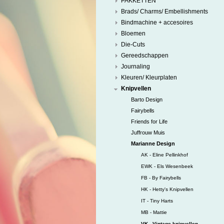
PAKKETTEN
Brads/ Charms/ Embellishments
Bindmachine + accesoires
Bloemen
Die-Cuts
Gereedschappen
Journaling
Kleuren/ Kleurplaten
Knipvellen
Barto Design
Fairybells
Friends for Life
Juffrouw Muis
Marianne Design
AK - Eline Pellinkhof
EWK - Els Wesenbeek
FB - By Fairybells
HK - Hetty's Knipvellen
IT - Tiny Harts
MB - Mattie
VK - Vintage knipvellen