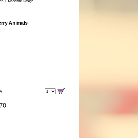
len
Marianne Design
erry Animals
85
,70