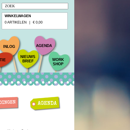
WINKELWAGEN
0 ARTIKELEN | € 0,00
AGENDA
INLOG
NIEUWS
WORK
TIE
BRIEF
SHOP