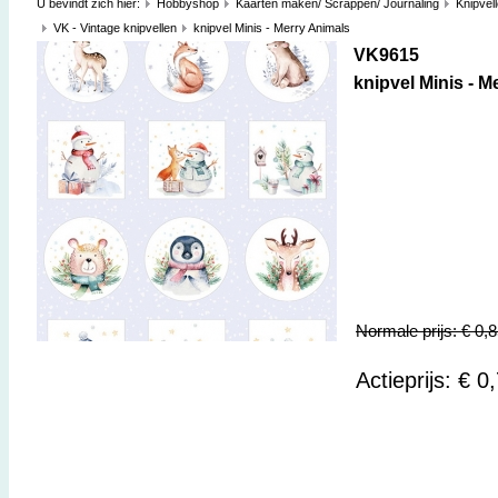
U bevindt zich hier:
Hobbyshop
Kaarten maken/ Scrappen/ Journaling
Knipvel
VK - Vintage knipvellen
knipvel Minis - Merry Animals
VK9615
knipvel Minis - M
Normale prijs: € 0,
Actieprijs: € 0