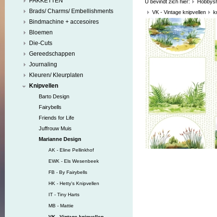
PAKKETTEN
U bevindt zich hier:
Hobbys
Brads/ Charms/ Embellishments
VK - Vintage knipvellen
k
Bindmachine + accesoires
Bloemen
Die-Cuts
Gereedschappen
Journaling
Kleuren/ Kleurplaten
Knipvellen
Barto Design
Fairybells
Friends for Life
Juffrouw Muis
Marianne Design
AK - Eline Pellinkhof
EWK - Els Wesenbeek
FB - By Fairybells
HK - Hetty's Knipvellen
IT - Tiny Harts
MB - Mattie
VK - Vintage knipvellen