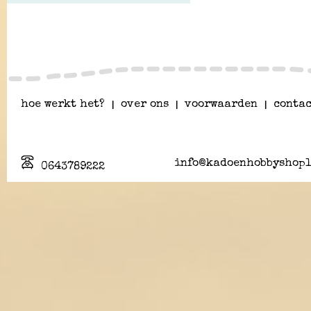
hoe werkt het?
|
over ons
|
voorwaarden
|
contac
info@kadoenhobbyshopl
0643789222