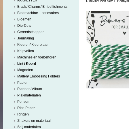
PAKKETTEN
U bevindt zich hier:
Hobbys
Brads/ Charms/ Embellishments
Bindmachine + accesoires
Bloemen
Die-Cuts
Gereedschappen
Journaling
Kleuren/ Kleurplaten
Knipvellen
Machines en toebehoren
Lint / Koord
Magneten
Mallen/ Embossing Folders
Papier
Planner / Album
Plakmaterialen
Ponsen
Rice Paper
Ringen
Shakers en materiaal
Snij materialen