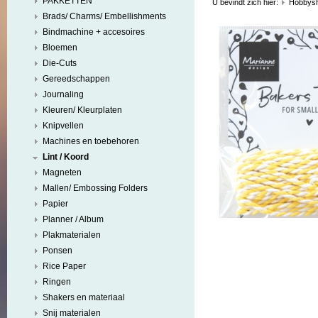
PAKKETTEN
U bevindt zich hier:
Hobbys
Brads/ Charms/ Embellishments
Bindmachine + accesoires
Bloemen
Die-Cuts
Gereedschappen
Journaling
Kleuren/ Kleurplaten
Knipvellen
Machines en toebehoren
Lint / Koord
Magneten
Mallen/ Embossing Folders
Papier
Planner / Album
Plakmaterialen
Ponsen
Rice Paper
Ringen
Shakers en materiaal
Snij materialen