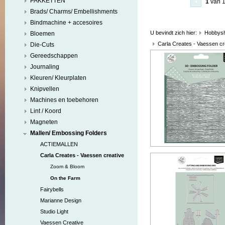
PAKKETTEN
1
van 
Brads/ Charms/ Embellishments
Bindmachine + accesoires
U bevindt zich hier:
Hobbys
Bloemen
Carla Creates - Vaessen cr
Die-Cuts
Gereedschappen
Journaling
Kleuren/ Kleurplaten
Knipvellen
Machines en toebehoren
Lint / Koord
Magneten
Mallen/ Embossing Folders
ACTIEMALLEN
Carla Creates - Vaessen creative
Zoom & Bloom
On the Farm
Fairybells
Marianne Design
Studio Light
Vaessen Creative