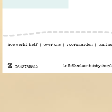
hoe werkt het?
|
over ons
|
voorwaarden
|
contac
info@kadoenhobbyshopl
0643789222