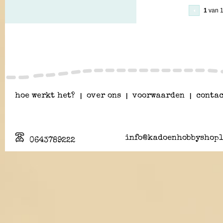
1
van 
hoe werkt het?
|
over ons
|
voorwaarden
|
contac
info@kadoenhobbyshopl
0643789222