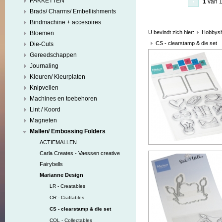
PAKKETTEN
1
van 
Brads/ Charms/ Embellishments
Bindmachine + accesoires
U bevindt zich hier:
Hobbys
Bloemen
CS - clearstamp & die set
Die-Cuts
Gereedschappen
Journaling
Kleuren/ Kleurplaten
Knipvellen
Machines en toebehoren
Lint / Koord
Magneten
Mallen/ Embossing Folders
ACTIEMALLEN
Carla Creates - Vaessen creative
Fairybells
Marianne Design
LR - Creatables
CR - Craftables
CS - clearstamp & die set
COL - Collectables