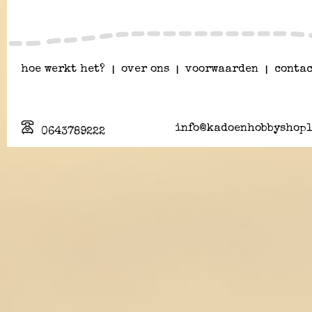
hoe werkt het?
|
over ons
|
voorwaarden
|
contac
info@kadoenhobbyshopl
0643789222