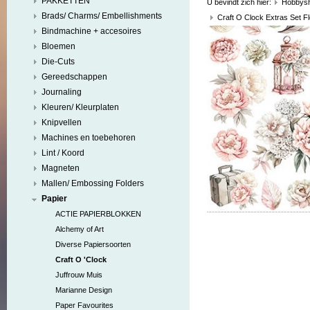
PAKKETTEN
U bevindt zich hier:
Hobbys
Brads/ Charms/ Embellishments
Craft O Clock Extras Set 
Bindmachine + accesoires
Bloemen
Die-Cuts
Gereedschappen
Journaling
Kleuren/ Kleurplaten
Knipvellen
Machines en toebehoren
Lint / Koord
Magneten
Mallen/ Embossing Folders
Papier
ACTIE PAPIERBLOKKEN
Alchemy of Art
Diverse Papiersoorten
Craft O 'Clock
Juffrouw Muis
Marianne Design
Paper Favourites