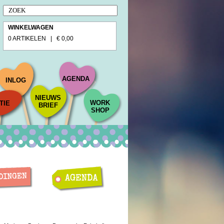
WINKELWAGEN
0 ARTIKELEN | € 0,00
AGENDA
INLOG
NIEUWS
WORK
TIE
BRIEF
SHOP