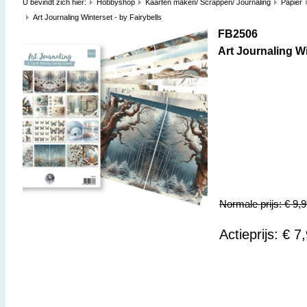
U bevindt zich hier:
Hobbyshop
Kaarten maken/ Scrappen/ Journaling
Papier
Art Journaling Winterset - by Fairybells
FB2506
Art Journaling Wi
Normale prijs: € 9,
Actieprijs: € 7