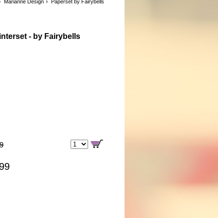
Marianne Design
Paperset by Fairybells
nterset - by Fairybells
99
,99