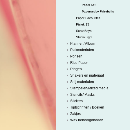
Paper Set
Paperset by Fairybells
Paper Favourites
Piatek 13
ScrapBoys
Studio Light
Planner / Album
Plakmaterialen
Ponsen
Rice Paper
Ringen
Shakers en materiaal
Snij materialen
Stempelen/Mixed media
Stencils/ Masks
Stickers
Tijdschriften / Boeken
Zakjes
Wax benodigdheden