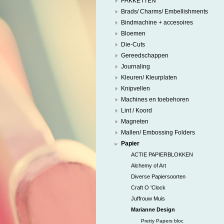
PAKKETTEN
Brads/ Charms/ Embellishments
Bindmachine + accesoires
Bloemen
Die-Cuts
Gereedschappen
Journaling
Kleuren/ Kleurplaten
Knipvellen
Machines en toebehoren
Lint / Koord
Magneten
Mallen/ Embossing Folders
Papier
ACTIE PAPIERBLOKKEN
Alchemy of Art
Diverse Papiersoorten
Craft O 'Clock
Juffrouw Muis
Marianne Design
Pretty Papers bloc