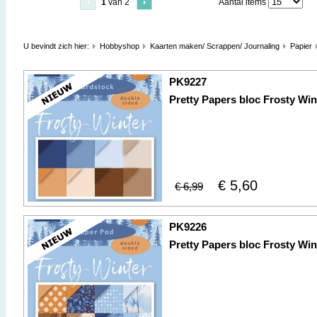
1
van 2
Aantal items
U bevindt zich hier:
Hobbyshop
Kaarten maken/ Scrappen/ Journaling
Papier
PK9227
Pretty Papers bloc Frosty Win
€ 5,60
€ 6,99
PK9226
Pretty Papers bloc Frosty Win