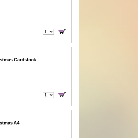
istmas Cardstock
istmas A4