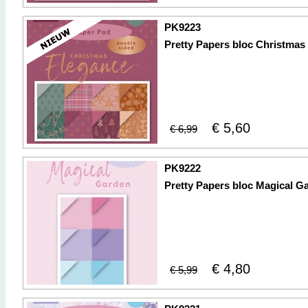
PK9223
Pretty Papers bloc Christmas
€ 5,60
€ 6,99
PK9222
Pretty Papers bloc Magical G
€ 4,80
€ 5,99