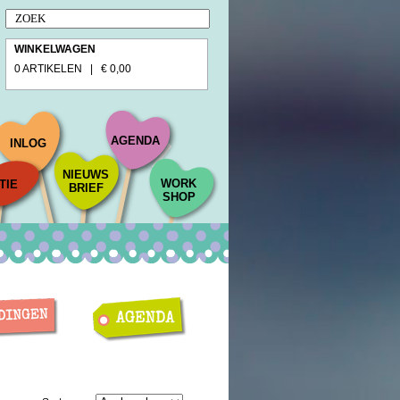
WINKELWAGEN
0 ARTIKELEN | € 0,00
AGENDA
INLOG
NIEUWS
WORK
TIE
BRIEF
SHOP