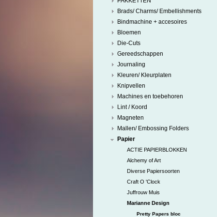
PAKKETTEN
Brads/ Charms/ Embellishments
Bindmachine + accesoires
Bloemen
Die-Cuts
Gereedschappen
Journaling
Kleuren/ Kleurplaten
Knipvellen
Machines en toebehoren
Lint / Koord
Magneten
Mallen/ Embossing Folders
Papier
ACTIE PAPIERBLOKKEN
Alchemy of Art
Diverse Papiersoorten
Craft O 'Clock
Juffrouw Muis
Marianne Design
Pretty Papers bloc