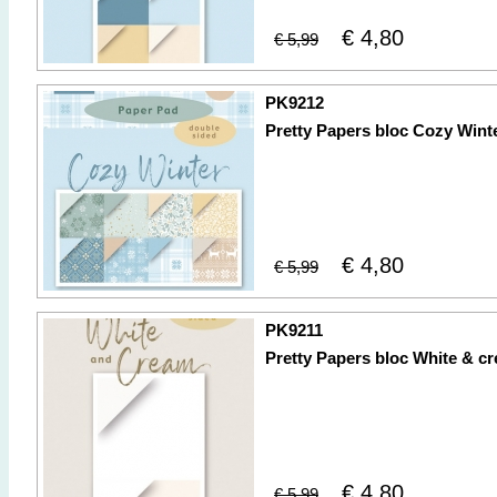
€ 4,80
€ 5,99
PK9212
Pretty Papers bloc Cozy Wint
€ 4,80
€ 5,99
PK9211
Pretty Papers bloc White & c
€ 4,80
€ 5,99