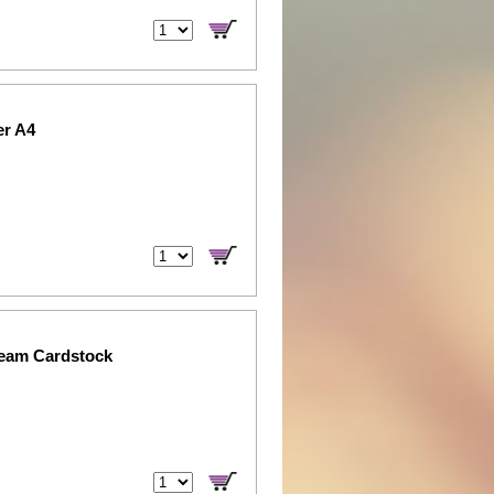
er A4
ream Cardstock