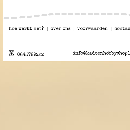
hoe werkt het?
|
over ons
|
voorwaarden
|
contac
info@kadoenhobbyshopl
0643789222