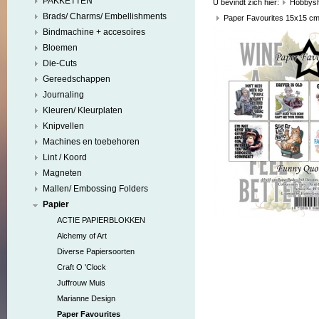
PAKKETTEN
U bevindt zich hier:
Hobbys
Brads/ Charms/ Embellishments
Paper Favourites 15x15 c
Bindmachine + accesoires
Bloemen
Die-Cuts
Gereedschappen
Journaling
Kleuren/ Kleurplaten
Knipvellen
Machines en toebehoren
Lint / Koord
Magneten
Mallen/ Embossing Folders
Papier
ACTIE PAPIERBLOKKEN
Alchemy of Art
Diverse Papiersoorten
Craft O 'Clock
Juffrouw Muis
Marianne Design
Paper Favourites