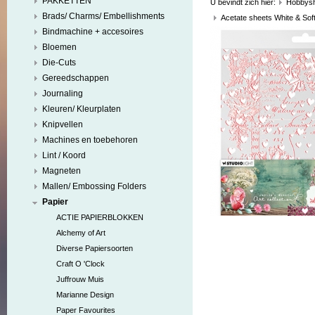
PAKKETTEN
U bevindt zich hier:
Hobbys
Brads/ Charms/ Embellishments
Acetate sheets White & Sof
Bindmachine + accesoires
Bloemen
Die-Cuts
Gereedschappen
Journaling
Kleuren/ Kleurplaten
Knipvellen
Machines en toebehoren
Lint / Koord
Magneten
Mallen/ Embossing Folders
Papier
ACTIE PAPIERBLOKKEN
Alchemy of Art
Diverse Papiersoorten
Craft O 'Clock
Juffrouw Muis
Marianne Design
Paper Favourites