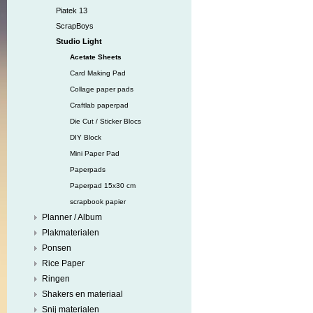
Piatek 13
ScrapBoys
Studio Light
Acetate Sheets
Card Making Pad
Collage paper pads
Craftlab paperpad
Die Cut / Sticker Blocs
DIY Block
Mini Paper Pad
Paperpads
Paperpad 15x30 cm
scrapbook papier
Planner / Album
Plakmaterialen
Ponsen
Rice Paper
Ringen
Shakers en materiaal
Snij materialen