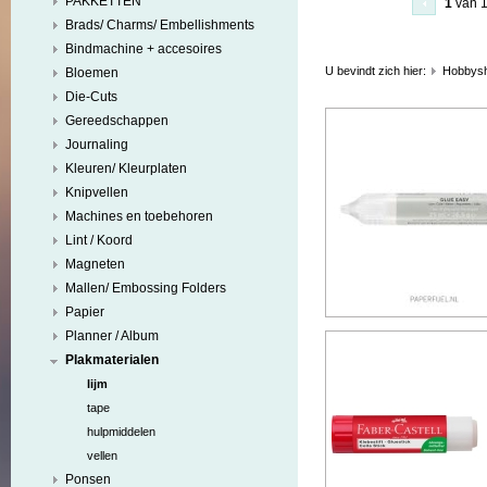
PAKKETTEN
1
van 
Brads/ Charms/ Embellishments
Bindmachine + accesoires
U bevindt zich hier:
Hobbys
Bloemen
Die-Cuts
Gereedschappen
Journaling
Kleuren/ Kleurplaten
Knipvellen
Machines en toebehoren
Lint / Koord
Magneten
Mallen/ Embossing Folders
Papier
Planner / Album
Plakmaterialen
lijm
tape
hulpmiddelen
vellen
Ponsen