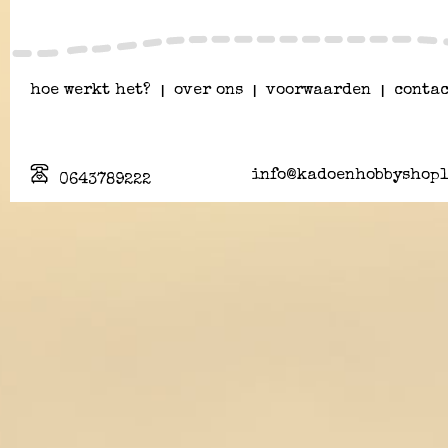
hoe werkt het?
|
over ons
|
voorwaarden
|
contac
info@kadoenhobbyshopl
0643789222