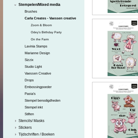
Stempelen/Mixed media
Brushes
Carla Creates - Vaessen creative
Zoom & Bloom
Odey's Birthday Party
On the Farm
Lavinia Stamps
Marianne Design
Sizzix
Studio Light
Vaessen Creative
Drops
Embossingpoeder
Pasta's
Stempel benodigdheden
Stempel inkt
Stiften
Stencils/ Masks
Stickers
Tijdschriften / Boeken