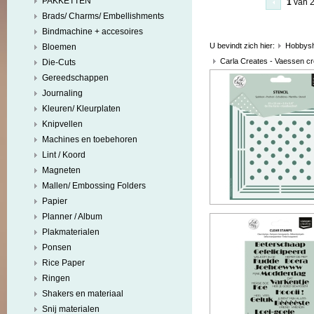
PAKKETTEN
1
van 
Brads/ Charms/ Embellishments
Bindmachine + accesoires
U bevindt zich hier:
Hobbys
Bloemen
Carla Creates - Vaessen cr
Die-Cuts
Gereedschappen
Journaling
Kleuren/ Kleurplaten
Knipvellen
Machines en toebehoren
Lint / Koord
Magneten
Mallen/ Embossing Folders
Papier
Planner / Album
Plakmaterialen
Ponsen
Rice Paper
Ringen
Shakers en materiaal
Snij materialen