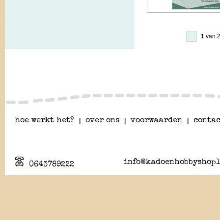
1
van 
hoe werkt het?
|
over ons
|
voorwaarden
|
contac
info@kadoenhobbyshopl
0643789222