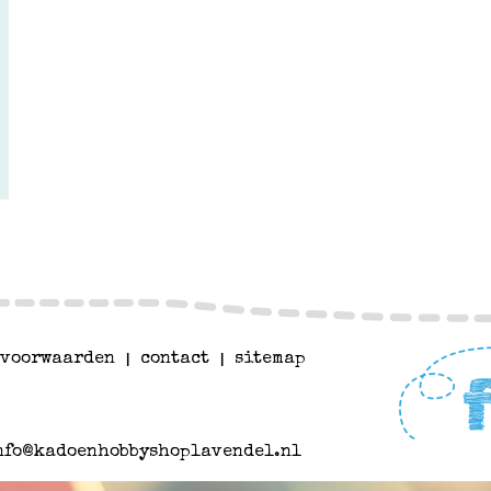
voorwaarden
|
contact
|
sitemap
nfo@kadoenhobbyshoplavendel.nl