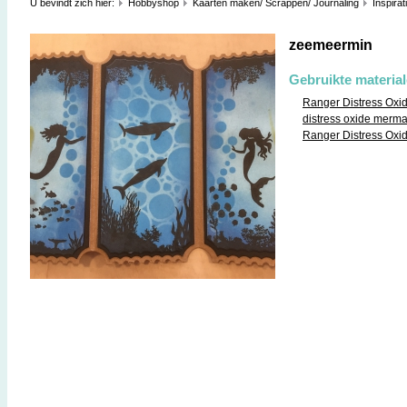
U bevindt zich hier:
Hobbyshop
Kaarten maken/ Scrappen/ Journaling
Inspirat
zeemeermin
Gebruikte materia
Ranger Distress Oxi
distress oxide merm
Ranger Distress Oxi