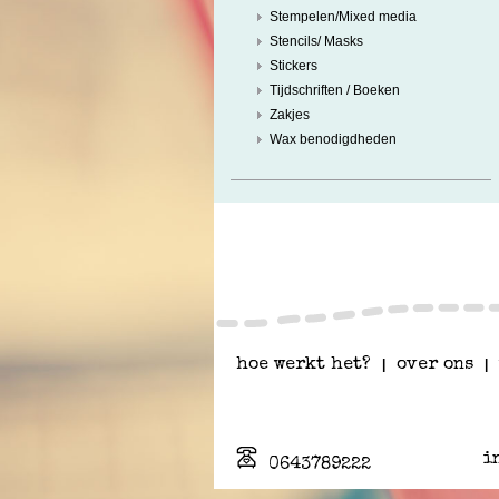
Stempelen/Mixed media
Stencils/ Masks
Stickers
Tijdschriften / Boeken
Zakjes
Wax benodigdheden
hoe werkt het?
|
over ons
|
i
0643789222