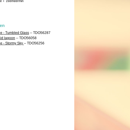
ie
zeemeermin
len
de - Tumbled Glass
-- TDO56287
aid lagoon
-- TDO56058
de - Stormy Sky
-- TDO56256