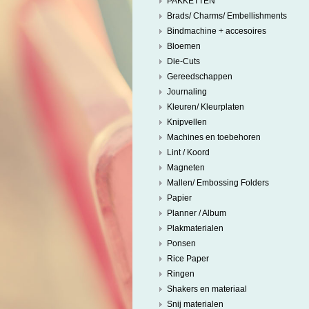
PAKKETTEN
Brads/ Charms/ Embellishments
Bindmachine + accesoires
Bloemen
Die-Cuts
Gereedschappen
Journaling
Kleuren/ Kleurplaten
Knipvellen
Machines en toebehoren
Lint / Koord
Magneten
Mallen/ Embossing Folders
Papier
Planner / Album
Plakmaterialen
Ponsen
Rice Paper
Ringen
Shakers en materiaal
Snij materialen