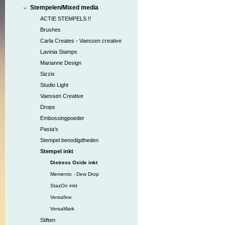
Stempelen/Mixed media
ACTIE STEMPELS !!
Brushes
Carla Creates - Vaessen creative
Lavinia Stamps
Marianne Design
Sizzix
Studio Light
Vaessen Creative
Drops
Embossingpoeder
Pasta's
Stempel benodigdheden
Stempel inkt
Distress Oxide inkt
Memento - Dew Drop
StazOn inkt
Versafine
VersaMark
Stiften