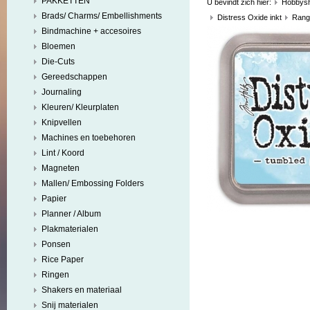
PAKKETTEN
U bevindt zich hier:
Hobbys
Brads/ Charms/ Embellishments
Distress Oxide inkt
Rang
Bindmachine + accesoires
Bloemen
Die-Cuts
Gereedschappen
Journaling
Kleuren/ Kleurplaten
Knipvellen
Machines en toebehoren
Lint / Koord
Magneten
Mallen/ Embossing Folders
Papier
Planner / Album
Plakmaterialen
Ponsen
Rice Paper
Ringen
Shakers en materiaal
Snij materialen