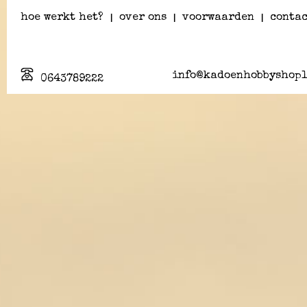
hoe werkt het?
|
over ons
|
voorwaarden
|
contac
info@kadoenhobbyshopl
0643789222