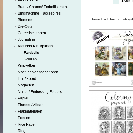
PAKKETTEN
1
van 
Brads/ Charms/ Embellishments
Bindmachine + accesoires
U bevindt zich hier:
Hobbys
Bloemen
Die-Cuts
Gereedschappen
Journaling
Kleuren/ Kleurplaten
Fairybells
KleurLab
Knipvellen
Machines en toebehoren
Lint / Koord
Magneten
Mallen/ Embossing Folders
Papier
Planner / Album
Plakmaterialen
Ponsen
Rice Paper
Ringen