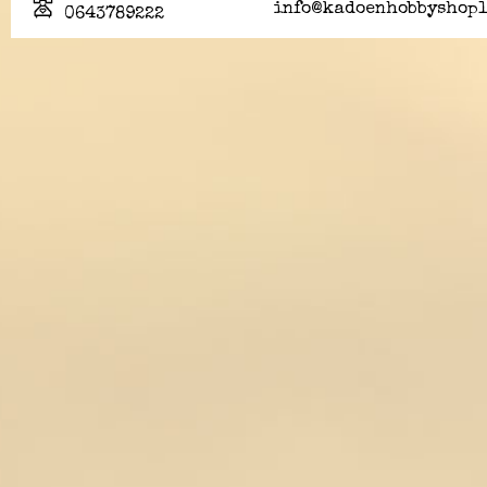
info@kadoenhobbyshopl
0643789222