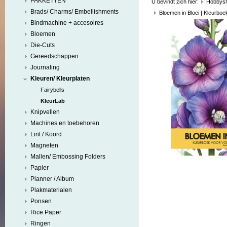
PAKKETTEN
U bevindt zich hier:
Hobbys
Brads/ Charms/ Embellishments
Bloemen in Bloei | Kleurbo
Bindmachine + accesoires
Bloemen
Die-Cuts
Gereedschappen
Journaling
Kleuren/ Kleurplaten
Fairybells
KleurLab
Knipvellen
Machines en toebehoren
Lint / Koord
Magneten
Mallen/ Embossing Folders
Papier
Planner / Album
Plakmaterialen
Ponsen
Rice Paper
Ringen