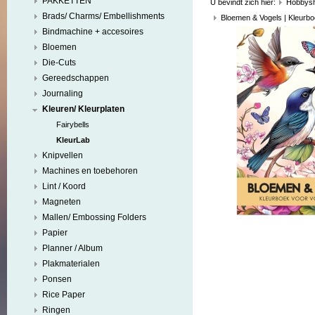
PAKKETTEN
U bevindt zich hier:
Hobbys
Brads/ Charms/ Embellishments
Bloemen & Vogels | Kleurb
Bindmachine + accesoires
Bloemen
Die-Cuts
Gereedschappen
Journaling
Kleuren/ Kleurplaten
Fairybells
KleurLab
Knipvellen
Machines en toebehoren
Lint / Koord
Magneten
Mallen/ Embossing Folders
Papier
Planner / Album
Plakmaterialen
Ponsen
Rice Paper
Ringen