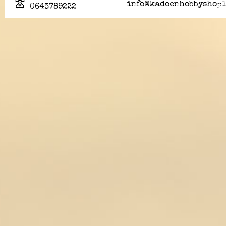
info@kadoenhobbyshopl
0643789222