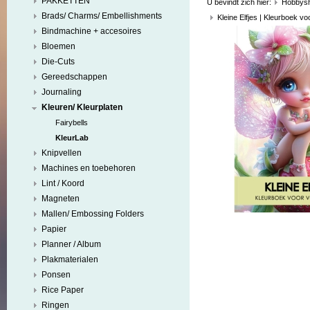
PAKKETTEN
U bevindt zich hier:
Hobbys
Brads/ Charms/ Embellishments
Kleine Elfjes | Kleurboek v
Bindmachine + accesoires
Bloemen
Die-Cuts
Gereedschappen
Journaling
Kleuren/ Kleurplaten
Fairybells
KleurLab
Knipvellen
Machines en toebehoren
Lint / Koord
Magneten
Mallen/ Embossing Folders
Papier
Planner / Album
Plakmaterialen
Ponsen
Rice Paper
Ringen