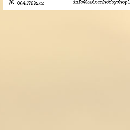
info@kadoenhobbyshopl
0643789222