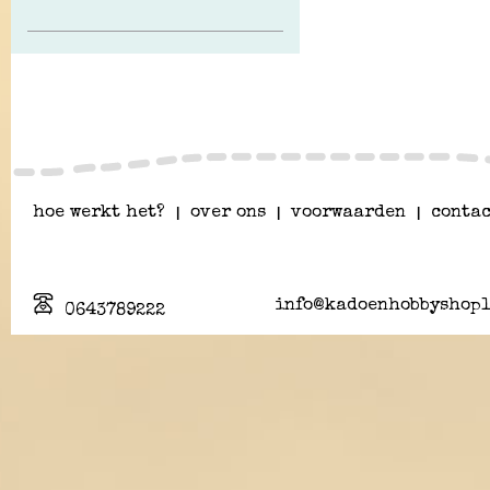
hoe werkt het?
|
over ons
|
voorwaarden
|
contac
info@kadoenhobbyshopl
0643789222