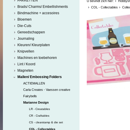
PAKKETTEN
U bevindt zich hier:
Hobbys
Brads/ Charms/ Embellishments
COL - Collectables
Colle
Bindmachine + accesoires
Bloemen
Die-Cuts
Gereedschappen
Journaling
Kleuren/ Kleurplaten
Knipvellen
Machines en toebehoren
Lint / Koord
Magneten
Mallen/ Embossing Folders
ACTIEMALLEN
Carla Creates - Vaessen creative
Fairybells
Marianne Design
LR - Creatables
CR - Craftables
CS - clearstamp & die set
COL - Collectables